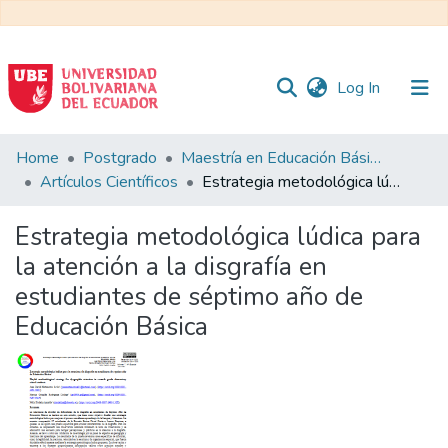
(current)
Log In
Communities
Home
Postgrado
Maestría en Educación Básica
&
Artículos Científicos
Estrategia metodológica lúdica para la atención a la disgrafía en estudiantes de séptimo año de Educación Básica
Collections
Estrategia metodológica lúdica para
All of DSpace
la atención a la disgrafía en
estudiantes de séptimo año de
Statistics
Educación Básica