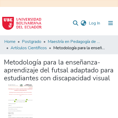
(current)
Log In
Communities
Home
Postgrado
Maestría en Pedagogía de la Cultura Física - Mención en Educación Física Inclusiva
&
Artículos Científicos
Metodología para la enseñanza-aprendizaje del futsal adaptado para estudiantes con discapacidad visual
Collections
Metodología para la enseñanza-
All of DSpace
aprendizaje del futsal adaptado para
estudiantes con discapacidad visual
Statistics