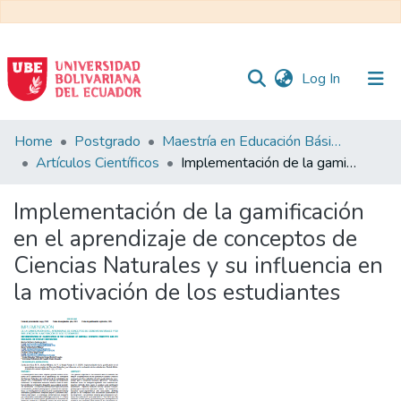
(current)
Log In
Communities
Home
Postgrado
Maestría en Educación Básica
&
Artículos Científicos
Implementación de la gamificación en el aprendizaje de conceptos de Ciencias Naturales y su influencia en la motivación de los estudiantes
Collections
Implementación de la gamificación
All of DSpace
en el aprendizaje de conceptos de
Ciencias Naturales y su influencia en
Statistics
la motivación de los estudiantes