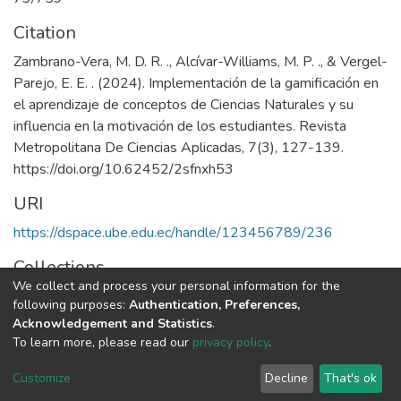
Citation
Zambrano-Vera, M. D. R. ., Alcívar-Williams, M. P. ., & Vergel-
Parejo, E. E. . (2024). Implementación de la gamificación en
el aprendizaje de conceptos de Ciencias Naturales y su
influencia en la motivación de los estudiantes. Revista
Metropolitana De Ciencias Aplicadas, 7(3), 127-139.
https://doi.org/10.62452/2sfnxh53
URI
https://dspace.ube.edu.ec/handle/123456789/236
Collections
We collect and process your personal information for the
Artículos Científicos
following purposes:
Authentication, Preferences,
Acknowledgement and Statistics
.
Full item page
To learn more, please read our
privacy policy
.
Customize
Decline
That's ok
DSpace software
copyright © 2002-2026
LYRASIS