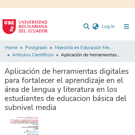
(current)
Log In
Communities
Home
Postgrado
Maestría en Educación Mención en Pedagogía en Entornos Digitales
&
Artículos Científicos
Aplicación de herramientas digitales para fortalecer el aprendizaje en el área de lengua y literatura en los estudiantes de educacion básica del subnivel media
Collections
Aplicación de herramientas digitales
All of DSpace
para fortalecer el aprendizaje en el
área de lengua y literatura en los
Statistics
estudiantes de educacion básica del
subnivel media