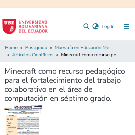
(current)
Log In
Communities
Home
Postgrado
Maestría en Educación Mención en Pedagogía en Entornos Digitales
&
Artículos Científicos
Minecraft como recurso pedagógico para el fortalecimiento del trabajo colaborativo en el área de computación en séptimo grado.
Collections
Minecraft como recurso pedagógico
All of DSpace
para el fortalecimiento del trabajo
colaborativo en el área de
Statistics
computación en séptimo grado.