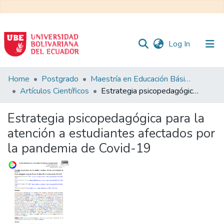
(current)
Log In
Communities
Home
Postgrado
Maestría en Educación Básica
&
Artículos Científicos
Estrategia psicopedagógica para la atención a estudiantes afectados por la pandemia de Covid-19
Collections
Estrategia psicopedagógica para la
All of DSpace
atención a estudiantes afectados por
la pandemia de Covid-19
Statistics