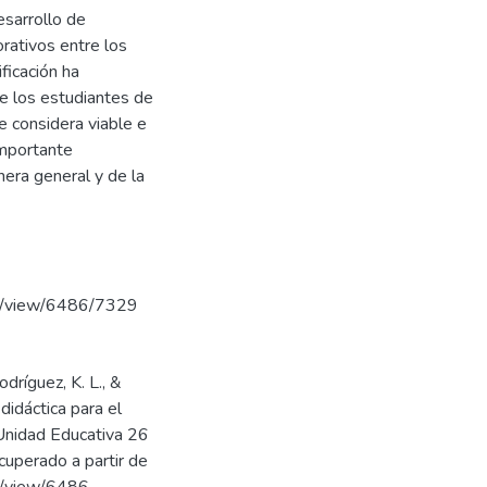
esarrollo de
rativos entre los
ficación ha
e los estudiantes de
 considera viable e
 importante
nera general y de la
cle/view/6486/7329
dríguez, K. L., &
didáctica para el
“Unidad Educativa 26
uperado a partir de