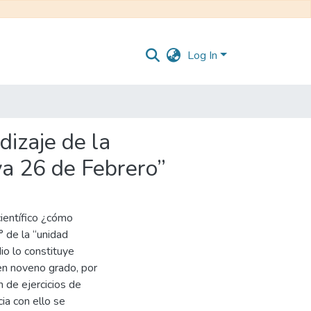
Log In
dizaje de la
va 26 de Febrero”
ientífico ¿cómo
° de la “unidad
io lo constituye
en noveno grado, por
n de ejercicios de
ia con ello se