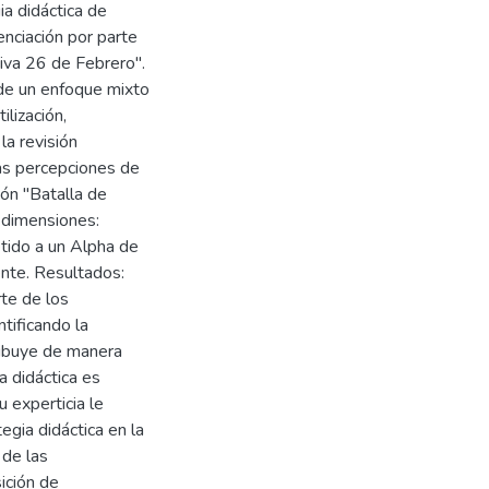
ia didáctica de
enciación por parte
iva 26 de Febrero".
sde un enfoque mixto
ilización,
la revisión
as percepciones de
ión "Batalla de
 dimensiones:
tido a un Alpha de
ente. Resultados:
te de los
ntificando la
ribuye de manera
ia didáctica es
 experticia le
egia didáctica en la
 de las
ición de