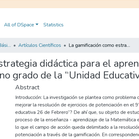
All of DSpace
Statistics
Maestría en Educación Básica
Artículos Científicos
La gamificación como estrategia didáctica para el aprendizaje de la potenciación en el noveno grado de la “Unidad Educativa 26 de Febrero”
trategia didáctica para el apren
eno grado de la “Unidad Educati
Abstract
Introducción: La investigación se plantea como problema c
mejorar la resolución de ejercicios de potenciación en el 9
educativa 26 de Febrero”? De ahí que, su objeto de estud
proceso de la enseñanza - aprendizaje de la Matemática 
lo que el campo de acción queda delimitado a la resolució
potenciación a través de la gamificación. En correspondenc