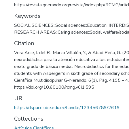
https://revista.gnerando.org/revista/index.php/RCMG/art
Keywords
SOCIAL SCIENCES::Social sciences::Education
,
INTERDI
RESEARCH AREAS::Caring sciences::Social welfare/socia
Citation
Vera Arce, I. del R., Marzo Villalón, Y., & Abad Peña, G. (2
neurodidáctica para la atención educativa a los estudiant
sexto grado de básica media.: Neurodidactics for the educ
students with Asperger’s in sixth grade of secondary scho
Científica Multidisciplinar G-Nerando, 6(1), Pág. 4195 – 
https://doi.org/10.60100/rcmg.v6i1.595
URI
https://dspace.ube.edu.ec/handle/123456789/2619
Collections
Artículos Científicos