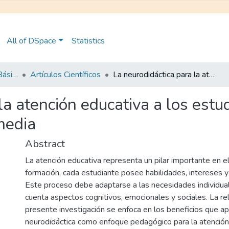
All of DSpace
Statistics
Maestría en Educación Básica
Artículos Científicos
La neurodidáctica para la atención educativa a los estudiantes con asperger de sexto grado de básica media
la atención educativa a los est
media
Abstract
La atención educativa representa un pilar importante en e
formación, cada estudiante posee habilidades, intereses y
Este proceso debe adaptarse a las necesidades individu
cuenta aspectos cognitivos, emocionales y sociales. La re
presente investigación se enfoca en los beneficios que ap
neurodidáctica como enfoque pedagógico para la atención