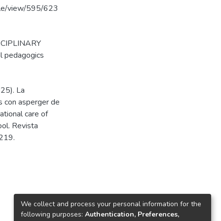
icle/view/595/623
SCIPLINARY
l pedagogics
025). La
es con asperger de
ational care of
ol. Revista
4219.
We collect and process your personal information for the
following purposes:
Authentication, Preferences,