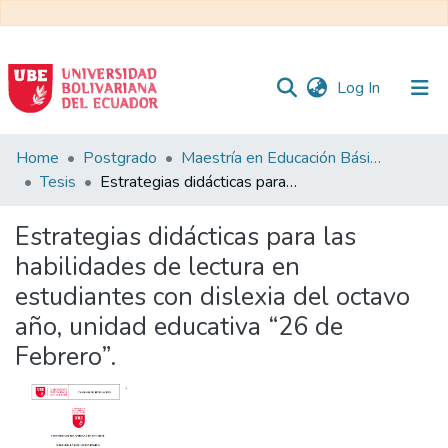
(current)
Log In
Communities
Home
Postgrado
Maestría en Educación Básica
&
Tesis
Estrategias didácticas para las habilidades de lectura en estudiantes con dislexia del octavo año, unidad educativa “26 de Febrero”.
Collections
Estrategias didácticas para las
All of DSpace
habilidades de lectura en
estudiantes con dislexia del octavo
Statistics
año, unidad educativa “26 de
Febrero”.