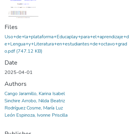
Files
Uso+de+la+plataforma+Educaplay+para+el+aprendizaje+d
e+Lengua+y+Literatura+en+estudiantes+de+octavo+grad
o.pdf
(747.12 KB)
Date
2025-04-01
Authors
Cango Jaramillo, Karina Isabel
Sinchire Arrobo, Nilda Beatriz
Rodríguez Cosme, María Luz
León Espinoza, Ivonne Priscilla
Publisher