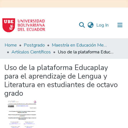
(current)
Log In
Communities
Home
Postgrado
Maestría en Educación Mención en Pedagogía en Entornos Digitales
&
Artículos Científicos
Uso de la plataforma Educaplay para el aprendizaje de Lengua y Literatura en estudiantes de octavo grado
Collections
Uso de la plataforma Educaplay
All of DSpace
para el aprendizaje de Lengua y
Literatura en estudiantes de octavo
Statistics
grado