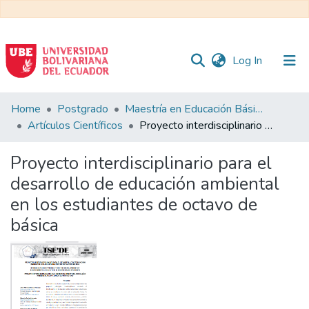
(current)
Log In
Communities
Home
Postgrado
Maestría en Educación Básica
&
Artículos Científicos
Proyecto interdisciplinario para el desarrollo de educación ambiental en los estudiantes de octavo de básica
Collections
Proyecto interdisciplinario para el
All of DSpace
desarrollo de educación ambiental
en los estudiantes de octavo de
Statistics
básica