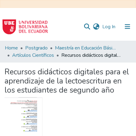
(current)
Log In
Communities
Home
Postgrado
Maestría en Educación Básica
&
Artículos Científicos
Recursos didácticos digitales para el aprendizaje de la lectoescritura en los estudiantes de segundo año
Collections
Recursos didácticos digitales para el
All of DSpace
aprendizaje de la lectoescritura en
los estudiantes de segundo año
Statistics