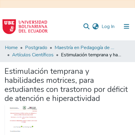
(current)
Log In
Communities
Home
Postgrado
Maestría en Pedagogía de la Cultura Física - Mención en Educación Física Inclusiva
&
Artículos Científicos
Estimulación temprana y habilidades motrices, para estudiantes con trastorno por déficit de atención e hiperactividad
Collections
Estimulación temprana y
All of DSpace
habilidades motrices, para
estudiantes con trastorno por déficit
Statistics
de atención e hiperactividad