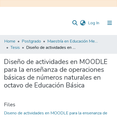
(current)
Log In
Communities
Home
Postgrado
Maestría en Educación Mención en Pedagogía en Entornos Digitales
&
Tesis
Diseño de actividades en MOODLE para la enseñanza de operaciones básicas de números naturales en octavo de Educación Básica
Collections
Diseño de actividades en MOODLE
All of DSpace
para la enseñanza de operaciones
básicas de números naturales en
Statistics
octavo de Educación Básica