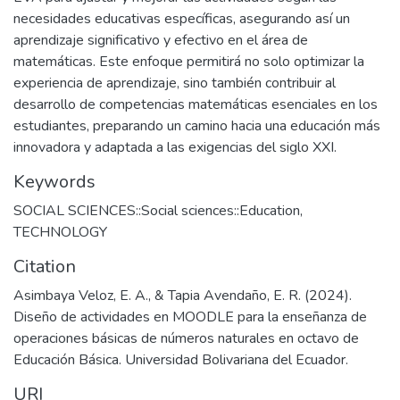
mejorar significativamente el aprendizaje de los estudiantes.
Se recomienda continuar con la capacitación de docentes en
el uso de MOODLE y fomentar la participación activa de los
estudiantes en el entorno virtual. Además, se sugiere
realizar un seguimiento continuo de la implementación del
EVA para ajustar y mejorar las actividades según las
necesidades educativas específicas, asegurando así un
aprendizaje significativo y efectivo en el área de
matemáticas. Este enfoque permitirá no solo optimizar la
experiencia de aprendizaje, sino también contribuir al
desarrollo de competencias matemáticas esenciales en los
estudiantes, preparando un camino hacia una educación más
innovadora y adaptada a las exigencias del siglo XXI.
Keywords
SOCIAL SCIENCES::Social sciences::Education
,
TECHNOLOGY
Citation