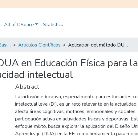
All of DSpace
Statistics
Maestría en Educación Básica
Artículos Científicos
Aplicación del método DUA en Educación Física para la inclusión de estudiantes con discapacidad intelectual
DUA en Educación Física para la
cidad intelectual
Abstract
La inclusión educativa, especialmente para estudiantes c
intelectual leve (DI), es un reto relevante en la actualidad
afecta áreas cognitivas, motrices, emocionales y sociales, l
participación activa en actividades físicas y deportivas. Es
enfoque mixto, busca explorar la aplicación del Diseño Uni
Aprendizaje (DUA) en la EF, como herramienta para mejora