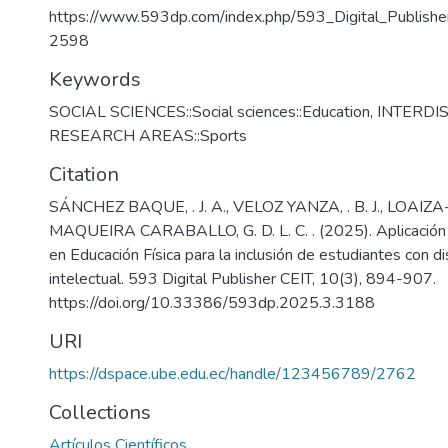
https://www.593dp.com/index.php/593_Digital_Publisher
2598
Keywords
SOCIAL SCIENCES::Social sciences::Education
,
INTERDI
RESEARCH AREAS::Sports
Citation
SÁNCHEZ BAQUE, . J. A., VELOZ YANZA, . B. J., LOAIZA-D
MAQUEIRA CARABALLO, G. D. L. C. . (2025). Aplicació
en Educación Física para la inclusión de estudiantes con d
intelectual. 593 Digital Publisher CEIT, 10(3), 894-907.
https://doi.org/10.33386/593dp.2025.3.3188
URI
https://dspace.ube.edu.ec/handle/123456789/2762
Collections
Artículos Científicos