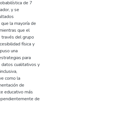
obabilística de 7
ador, y se
ultados
n que la mayoría de
 mientras que el
A través del grupo
cesibilidad física y
ropuso una
estrategias para
 datos cualitativos y
nclusiva,
eve como la
mentación de
te educativo más
ndependientemente de