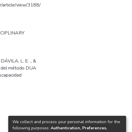
/article/view/3188/
SCIPLINARY
ÁVILA, L. E. ., &
n del método DUA
iscapacidad
We collect and process your personal information for the
following purposes:
Authentication, Preferences,