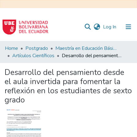
(current)
Log In
Communities
Home
Postgrado
Maestría en Educación Básica
&
Artículos Científicos
Desarrollo del pensamiento desde el aula invertida para fomentar la reflexión en los estudiantes de sexto grado
Collections
Desarrollo del pensamiento desde
All of DSpace
el aula invertida para fomentar la
reflexión en los estudiantes de sexto
Statistics
grado