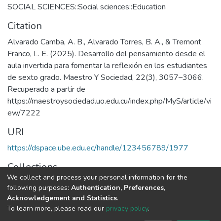
SOCIAL SCIENCES::Social sciences::Education
Citation
Alvarado Camba, A. B., Alvarado Torres, B. A., & Tremont
Franco, L. E. (2025). Desarrollo del pensamiento desde el
aula invertida para fomentar la reflexión en los estudiantes
de sexto grado. Maestro Y Sociedad, 22(3), 3057–3066.
Recuperado a partir de
https://maestroysociedad.uo.edu.cu/index.php/MyS/article/vi
ew/7222
URI
https://dspace.ube.edu.ec/handle/123456789/1977
Collections
We collect and process your personal information for the
Artículos Científicos
following purposes:
Authentication, Preferences,
Acknowledgement and Statistics
.
Full item page
To learn more, please read our
privacy policy
.