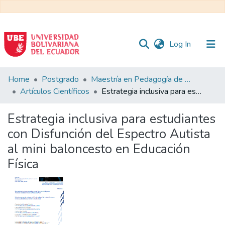
(current)
Log In
Communities
Home
Postgrado
Maestría en Pedagogía de la Cultura Física - Mención en Educación Física Inclusiva
&
Artículos Científicos
Estrategia inclusiva para estudiantes con Disfunción del Espectro Autista al mini baloncesto en Educación Física
Collections
Estrategia inclusiva para estudiantes
All of DSpace
con Disfunción del Espectro Autista
al mini baloncesto en Educación
Statistics
Física