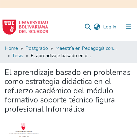
(current)
Log In
Communities
Home
Postgrado
Maestría en Pedagogía con Mención en Formación Técnica y Profesional
&
Tesis
El aprendizaje basado en problemas como estrategia didáctica en el refuerzo académico del módulo formativo soporte técnico figura profesional Informática
Collections
El aprendizaje basado en problemas
All of DSpace
como estrategia didáctica en el
refuerzo académico del módulo
Statistics
formativo soporte técnico figura
profesional Informática