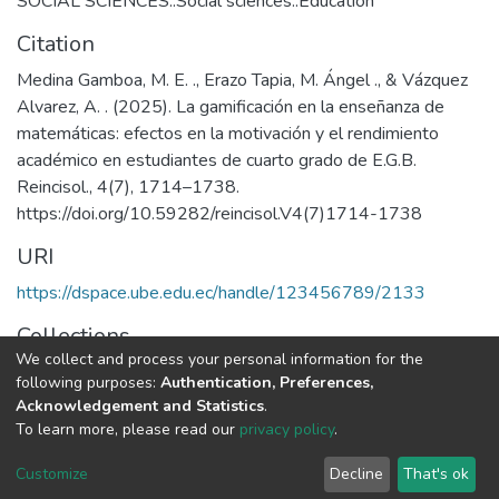
SOCIAL SCIENCES::Social sciences::Education
Citation
Medina Gamboa, M. E. ., Erazo Tapia, M. Ángel ., & Vázquez
Alvarez, A. . (2025). La gamificación en la enseñanza de
matemáticas: efectos en la motivación y el rendimiento
académico en estudiantes de cuarto grado de E.G.B.
Reincisol., 4(7), 1714–1738.
https://doi.org/10.59282/reincisol.V4(7)1714-1738
URI
https://dspace.ube.edu.ec/handle/123456789/2133
Collections
We collect and process your personal information for the
Artículos Científicos
following purposes:
Authentication, Preferences,
Acknowledgement and Statistics
.
Full item page
To learn more, please read our
privacy policy
.
Customize
Decline
That's ok
DSpace software
copyright © 2002-2026
LYRASIS