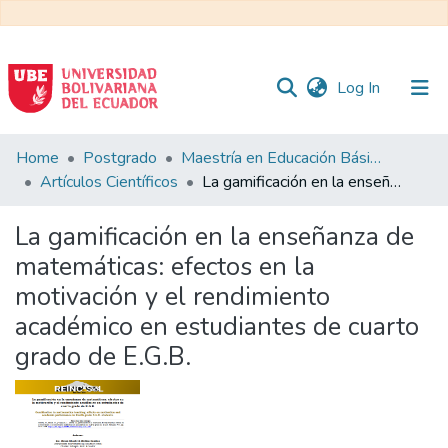
(current)
Log In
Communities
Home
Postgrado
Maestría en Educación Básica
&
Artículos Científicos
La gamificación en la enseñanza de matemáticas: efectos en la motivación y el rendimiento académico en estudiantes de cuarto grado de E.G.B.
Collections
La gamificación en la enseñanza de
All of DSpace
matemáticas: efectos en la
motivación y el rendimiento
Statistics
académico en estudiantes de cuarto
grado de E.G.B.