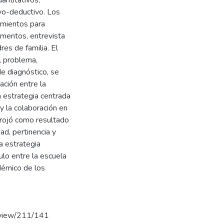
antitativos,
ivo-deductivo. Los
imientos para
cumentos, entrevista
es de familia. El
l problema,
de diagnóstico, se
ación entre la
a estrategia centrada
 y la colaboración en
arrojó como resultado
ad, pertinencia y
a estrategia
ulo entre la escuela
adémico de los
e/view/211/141