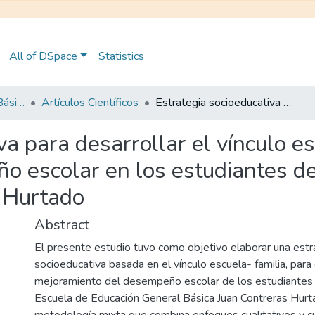
All of DSpace
Statistics
Maestría en Educación Básica
Artículos Científicos
Estrategia socioeducativa para desarrollar el vínculo escuela-familia y su impacto en el desempeño escolar en los estudiantes del noveno año de la escuela Juan Contreras Hurtado
va para desarrollar el vínculo es
o escolar en los estudiantes de
 Hurtado
Abstract
El presente estudio tuvo como objetivo elaborar una estr
socioeducativa basada en el vínculo escuela- familia, para c
mejoramiento del desempeño escolar de los estudiantes 
Escuela de Educación General Básica Juan Contreras Hur