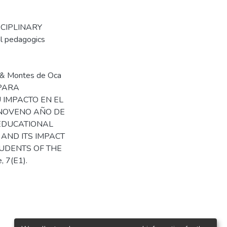
SCIPLINARY
l pedagogics
F., & Montes de Oca
 PARA
 IMPACTO EN EL
 NOVENO AÑO DE
-EDUCATIONAL
AND ITS IMPACT
UDENTS OF THE
 7(E1).