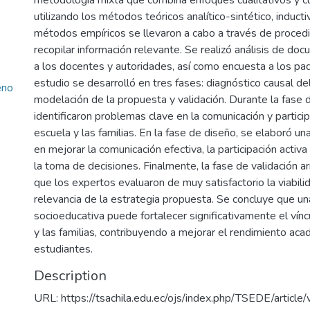
metodología mixta que combina enfoques cualitativos y cu
utilizando los métodos teóricos analítico-sintético, induct
métodos empíricos se llevaron a cabo a través de proced
recopilar información relevante. Se realizó análisis de do
a los docentes y autoridades, así como encuesta a los padr
estudio se desarrolló en tres fases: diagnóstico causal de
eno
modelación de la propuesta y validación. Durante la fase 
identificaron problemas clave en la comunicación y particip
escuela y las familias. En la fase de diseño, se elaboró un
en mejorar la comunicación efectiva, la participación activa
la toma de decisiones. Finalmente, la fase de validación 
que los expertos evaluaron de muy satisfactorio la viabilid
relevancia de la estrategia propuesta. Se concluye que un
socioeducativa puede fortalecer significativamente el vínc
y las familias, contribuyendo a mejorar el rendimiento ac
estudiantes.
Description
URL: https://tsachila.edu.ec/ojs/index.php/TSEDE/articl