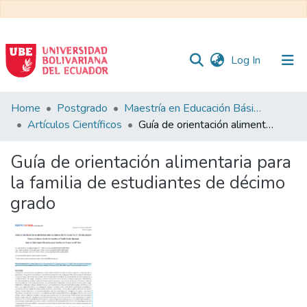
(current)
Log In
Communities
Home
Postgrado
Maestría en Educación Básica
&
Artículos Científicos
Guía de orientación alimentaria para la familia de estudiantes de décimo grado
Collections
Guía de orientación alimentaria para
All of DSpace
la familia de estudiantes de décimo
grado
Statistics