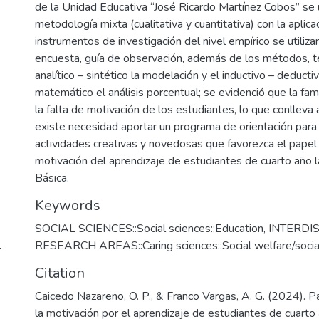
de la Unidad Educativa “José Ricardo Martínez Cobos” se u
metodología mixta (cualitativa y cuantitativa) con la aplic
instrumentos de investigación del nivel empírico se utilizan
encuesta, guía de observación, además de los métodos, t
analítico – sintético la modelación y el inductivo – deduct
matemático el análisis porcentual; se evidenció que la fami
la falta de motivación de los estudiantes, lo que conlleva 
existe necesidad aportar un programa de orientación para 
actividades creativas y novedosas que favorezca el papel d
motivación del aprendizaje de estudiantes de cuarto año 
Básica.
Keywords
SOCIAL SCIENCES::Social sciences::Education
,
INTERDI
RESEARCH AREAS::Caring sciences::Social welfare/socia
r
Citation
Caicedo Nazareno, O. P., & Franco Vargas, A. G. (2024). Pa
la motivación por el aprendizaje de estudiantes de cuarto