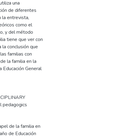
tiliza una
ación de diferentes
 la entrevista,
eóricos como el
ivo, y del método
lia tiene que ver con
a la conclusión que
las familias con
e la familia en la
la Educación General
SCIPLINARY
l pedagogics
pel de la familia en
 año de Educación