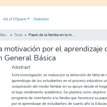
All of DSpace
Statistics
Maestría en Educación Básica
Tesis
Papel de la familia en la motivación por el aprendizaje de estudiantes de cuarto año de Educación General Básica
la motivación por el aprendizaje
n General Básica
Abstract
Esta investigación, se realiza por la detección de falta de
aprendizaje de los estudiantes en el proceso educativo un
cooperación del medio familiar en su apoyo desde el hogar
el bajo rendimiento académico. Se plantea como objetivo
programa de orientación a la familia que favorezca su pape
por el aprendizaje de estudiantes de cuarto año la Educac