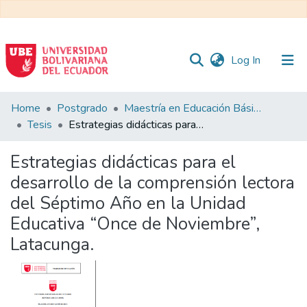
(current)
Log In
Communities
Home
Postgrado
Maestría en Educación Básica
&
Tesis
Estrategias didácticas para el desarrollo de la comprensión lectora del Séptimo Año en la Unidad Educativa “Once de Noviembre”, Latacunga.
Collections
Estrategias didácticas para el
All of DSpace
desarrollo de la comprensión lectora
del Séptimo Año en la Unidad
Statistics
Educativa “Once de Noviembre”,
Latacunga.