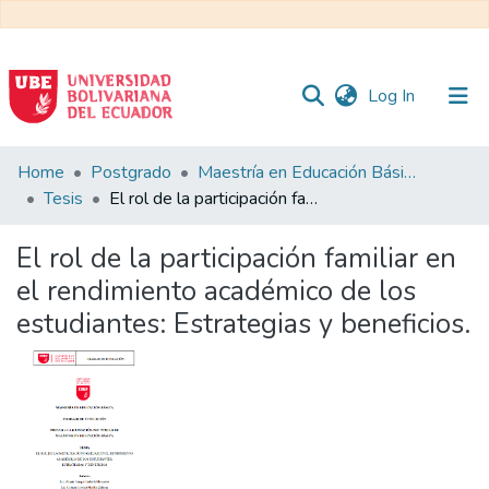
(current)
Log In
Communities
Home
Postgrado
Maestría en Educación Básica
&
Tesis
El rol de la participación familiar en el rendimiento académico de los estudiantes: Estrategias y beneficios.
Collections
El rol de la participación familiar en
All of DSpace
el rendimiento académico de los
estudiantes: Estrategias y beneficios.
Statistics