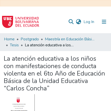
(current)
Log In
Communities
Home
Postgrado
Maestría en Educación Básica
&
Tesis
La atención educativa a los niños con manifestaciones de conducta violenta en el 6to Año de Educación Básica de la Unidad Educativa “Carlos Concha”
Collections
La atención educativa a los niños
All of DSpace
con manifestaciones de conducta
violenta en el 6to Año de Educación
Statistics
Básica de la Unidad Educativa
“Carlos Concha”