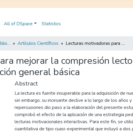
All of DSpace
Statistics
Maestría en Educación Básica
Artículos Científicos
Lecturas motivadoras para mejorar la compresión lectora en los estudiantes del tercer año de educación general básica
ara mejorar la compresión lecto
ción general básica
Abstract
La lectura es fuente insuperable para la adquisición de n
sin embargo, su incesante declive a lo largo de los años y
repercusiones dio paso a la elaboración del presente est
comprobó el efecto de la aplicación de una estrategia p
lecturas motivacionales interactivas. Para este fin, se uti
cuantitativa de tipo cuasi-experimental que incluyó a dos