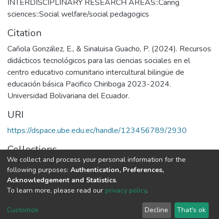
INTERDISCIPLINARY RESEARCH AREAS::Caring
sciences::Social welfare/social pedagogics
Citation
Cañola González, E., & Sinaluisa Guacho, P. (2024). Recursos
didácticos tecnológicos para las ciencias sociales en el
centro educativo comunitario intercultural bilingüe de
educación básica Pacifico Chiriboga 2023-2024.
Universidad Bolivariana del Ecuador.
URI
https://dspace.ube.edu.ec/handle/123456789/2930
Collections
We collect and process your personal information for the
Tesis
following purposes:
Authentication, Preferences,
Acknowledgement and Statistics
.
Full item page
To learn more, please read our
privacy policy
.
Customize
Decline
That's ok
DSpace software
copyright © 2002-2026
LYRASIS