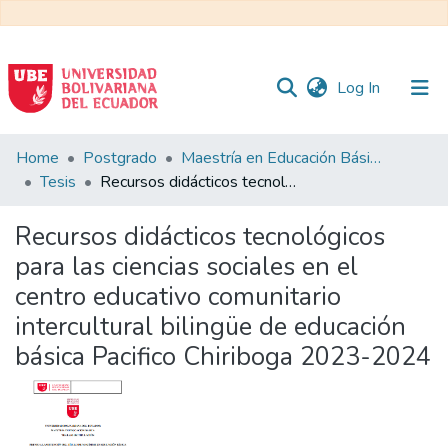
(current)
Log In
Communities
Home
Postgrado
Maestría en Educación Básica
&
Tesis
Recursos didácticos tecnológicos para las ciencias sociales en el centro educativo comunitario intercultural bilingüe de educación básica Pacifico Chiriboga 2023-2024
Collections
Recursos didácticos tecnológicos
All of DSpace
para las ciencias sociales en el
centro educativo comunitario
Statistics
intercultural bilingüe de educación
básica Pacifico Chiriboga 2023-2024