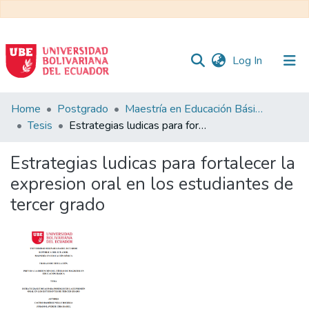
(current)
Log In
Communities
Home
Postgrado
Maestría en Educación Básica
&
Tesis
Estrategias ludicas para fortalecer la expresion oral en los estudiantes de tercer grado
Collections
Estrategias ludicas para fortalecer la
All of DSpace
expresion oral en los estudiantes de
tercer grado
Statistics