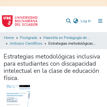
(current)
Log In
Communities
Home
Postgrado
Maestría en Pedagogía de la Cultura Física - Mención en Educación Física Inclusiva
&
Artículos Científicos
Estrategias metodológicas inclusiva para estudiantes con discapacidad intelectual en la clase de educación física.
Collections
Estrategias metodológicas inclusiva
All of DSpace
para estudiantes con discapacidad
intelectual en la clase de educación
Statistics
física.