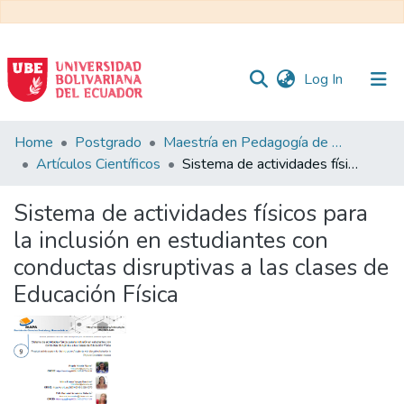
(current)
Log In
Communities
Home
Postgrado
Maestría en Pedagogía de la Cultura Física - Mención en Educación Física Inclusiva
&
Artículos Científicos
Sistema de actividades físicos para la inclusión en estudiantes con conductas disruptivas a las clases de Educación Física
Collections
Sistema de actividades físicos para
All of DSpace
la inclusión en estudiantes con
conductas disruptivas a las clases de
Statistics
Educación Física