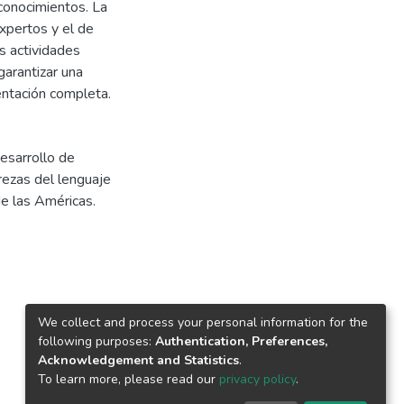
 conocimientos. La
Expertos y el de
as actividades
garantizar una
entación completa.
Desarrollo de
rezas del lenguaje
de las Américas.
We collect and process your personal information for the
following purposes:
Authentication, Preferences,
Acknowledgement and Statistics
.
To learn more, please read our
privacy policy
.