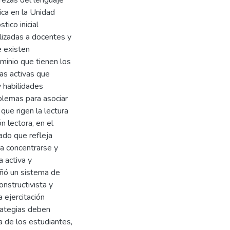
trezas del lenguaje
ica en la Unidad
tico inicial
alizadas a docentes y
e existen
minio que tienen los
as activas que
y habilidades
oblemas para asociar
que rigen la lectura
n lectora, en el
tado que refleja
ra concentrarse y
a activa y
eñó un sistema de
nstructivista y
 ejercitación
rategias deben
va de los estudiantes,