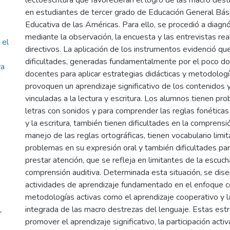
lectoescritura que favorecieran el logro de las macro des
en estudiantes de tercer grado de Educación General Bás
Educativa de las Américas. Para ello, se procedió a diagnós
mediante la observación, la encuesta y las entrevistas re
 el
directivos. La aplicación de los instrumentos evidenció qu
dificultades, generadas fundamentalmente por el poco do
va
docentes para aplicar estrategias didácticas y metodologí
provoquen un aprendizaje significativo de los contenidos 
vinculadas a la lectura y escritura. Los alumnos tienen pr
letras con sonidos y para comprender las reglas fonéticas 
y la escritura, también tienen dificultades en la comprensió
manejo de las reglas ortográficas, tienen vocabulario limi
problemas en su expresión oral y también dificultades pa
prestar atención, que se refleja en limitantes de la escuch
comprensión auditiva. Determinada esta situación, se dis
actividades de aprendizaje fundamentado en el enfoque co
metodologías activas como el aprendizaje cooperativo y la
integrada de las macro destrezas del lenguaje. Estas est
r
promover el aprendizaje significativo, la participación acti